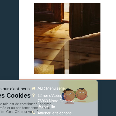
ALR Menuiserie
12 rue d'Abbaye
76960
Notre-Dame-de-
Bondeville
Afficher le téléphone