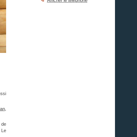
Afficher le téléphone
ssi
nan
,
 de
 Le