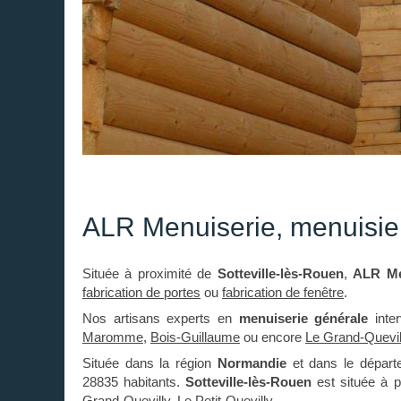
ALR Menuiserie, menuisier
Située à proximité de
Sotteville-lès-Rouen
,
ALR Me
fabrication de portes
ou
fabrication de fenêtre
.
Nos artisans experts en
menuiserie générale
inte
Maromme
,
Bois-Guillaume
ou encore
Le Grand-Quevil
Située dans la région
Normandie
et dans le dépar
28835 habitants.
Sotteville-lès-Rouen
est située à p
Grand-Quevilly, Le Petit-Quevilly.